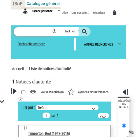
Panneau de gestion des cookies
Espace personnel
Aide
Une question ?
Historique
Tout
Recherche avancée
AUTRES RECHERCHES
Accueil
Liste de notices d’autorité
1
Notices d'autorité
Voir la sélection (
0
)
Ajouter à mes références
(
0
)
VOTRE RECHERCHE
RÉCUPÉRER
LES
Tri par :
Défaut
NOTICES
Recherche avancée dans les
sur 1
notices d’autorité
20
résultats/page
Œuvres liées à l'auteur :
1
Temperton, Rod (1947-2016)
Ma
Temperton, Rod (1947-2016)