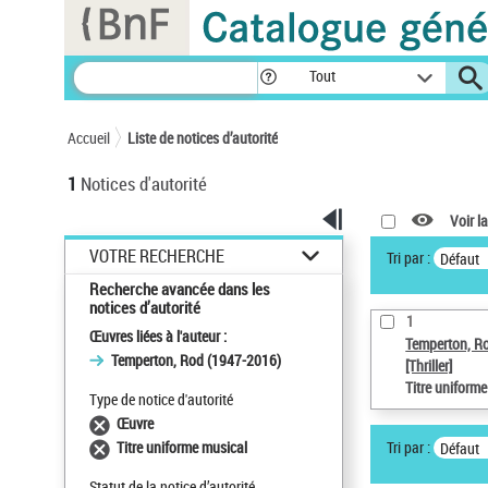
Panneau de gestion des cookies
Tout
Accueil
Liste de notices d’autorité
1
Notices d'autorité
Voir la
VOTRE RECHERCHE
Tri par :
Défaut
Recherche avancée dans les
notices d’autorité
1
Œuvres liées à l'auteur :
Temperton, R
Temperton, Rod (1947-2016)
[Thriller]
Titre uniform
Type de notice d'autorité
Œuvre
Tri par :
Titre uniforme musical
Défaut
Statut de la notice d’autorité