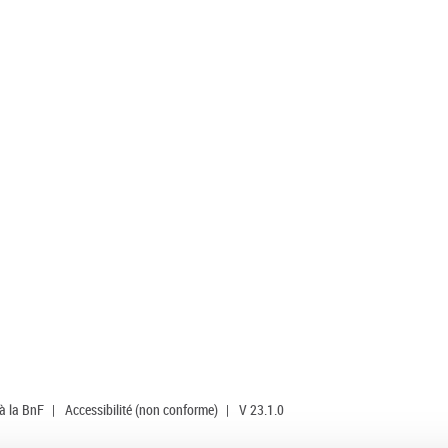
 à la BnF
|
Accessibilité (non conforme)
|
V 23.1.0