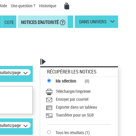
Aide
Une question ?
Historique
DANS UNIVERS
COTE
NOTICES D'AUTORITÉ
RÉCUPÉRER LES NOTICES
ésultats/page
Ma sélection
(
0
)
Télécharger/Imprimer
Envoyer par courriel
Exporter dans un tableau
Transférer pour un SGB
ésultats/page
Tous les résultats
(
1
)