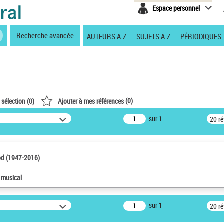
Espace personnel
Recherche avancée
AUTEURS A-Z
SUJETS A-Z
PÉRIODIQUES
(
0
)
 sélection (
0
)
Ajouter à mes références
sur 1
20 r
od (1947-2016)
e musical
sur 1
20 r