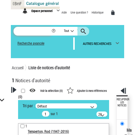
Panneau de gestion des cookies
Espace personnel
Aide
Une question ?
Historique
Tout
Recherche avancée
AUTRES RECHERCHES
Accueil
Liste de notices d’autorité
1
Notices d'autorité
Voir la sélection (
0
)
Ajouter à mes références
(
0
)
VOTRE RECHERCHE
RÉCUPÉRER
LES
Tri par :
Défaut
NOTICES
Recherche avancée dans les
sur 1
notices d’autorité
20
résultats/page
Œuvres liées à l'auteur :
1
Temperton, Rod (1947-2016)
Ma
Temperton, Rod (1947-2016)