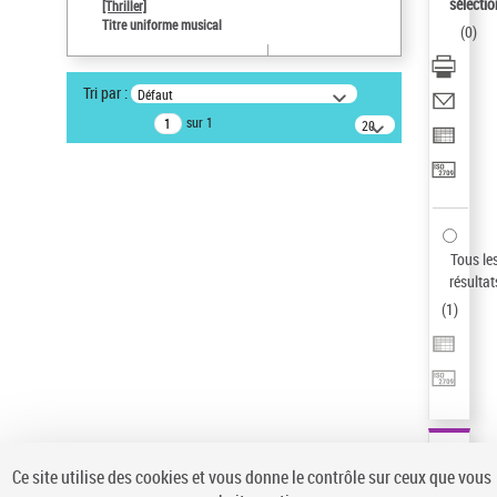
sélectio
[Thriller]
Auteur d’œuvre
Titre uniforme musical
(
0
)
Temperton, Rod (1947-2016)
Pays
Tri par :
Défaut
ne s'applique pas
sur 1
20
résultats/page
Type de notice d'autorité
Œuvre
Sauvegarder votre recherche
AFFINER
Tous le
Type de notice d'autorité
résultat
(
1
)
Œuvre
(1)
Titre uniforme musical
(1)
Statut de la notice d’autorité
Pays
Auteur d’œuvre
Ce site utilise des cookies et vous donne le contrôle sur ceux que vous