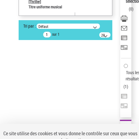
sélectio
[Thriller]
Auteur d’œuvre
Titre uniforme musical
(
0
)
Temperton, Rod (1947-2016)
Sauvegarder votre recherche
Tri par :
Défaut
AFFINER
sur 1
20
résultats/page
Type de notice d'autorité
Œuvre
(1)
Titre uniforme musical
(1)
Statut de la notice d’autorité
Tous le
résultat
Pays
(
1
)
Auteur d’œuvre
Ce site utilise des cookies et vous donne le contrôle sur ceux que vous