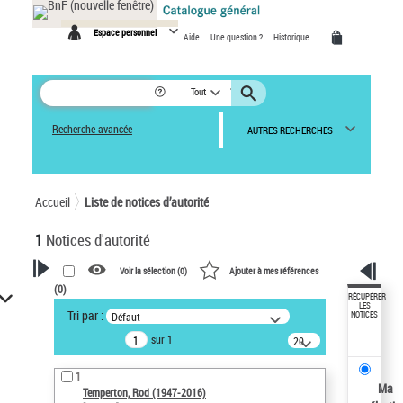
Panneau de gestion des cookies
Espace personnel
Aide
Une question ?
Historique
Tout
Recherche avancée
AUTRES RECHERCHES
Accueil
Liste de notices d’autorité
1
Notices d'autorité
Voir la sélection (
0
)
Ajouter à mes références
(
0
)
VOTRE RECHERCHE
RÉCUPÉRER
LES
Tri par :
Défaut
NOTICES
Recherche avancée dans les
sur 1
notices d’autorité
20
résultats/page
Œuvres liées à l'auteur :
1
Temperton, Rod (1947-2016)
Ma
Temperton, Rod (1947-2016)