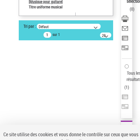
Sauvegarder votre recherche
sélectio
[Musique pour guitare]
Titre uniforme musical
(
0
)
AFFINER
Type de notice d'autorité
Tri par :
Défaut
Œuvre
(1)
sur 1
20
résultats/page
Titre uniforme musical
(1)
Statut de la notice d’autorité
Pays
Auteur d’œuvre
Tous le
résultat
(
1
)
Ce site utilise des cookies et vous donne le contrôle sur ceux que vous