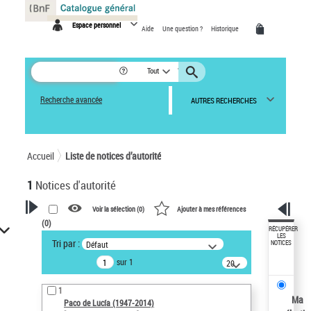
Panneau de gestion des cookies
Espace personnel
Aide
Une question ?
Historique
Tout
Recherche avancée
AUTRES RECHERCHES
Accueil
Liste de notices d’autorité
1
Notices d'autorité
Voir la sélection (
0
)
Ajouter à mes références
(
0
)
VOTRE RECHERCHE
RÉCUPÉRER
LES
Tri par :
Défaut
NOTICES
Recherche avancée dans les
sur 1
notices d’autorité
20
résultats/page
Œuvres liées à l'auteur :
1
Paco de Lucía (1947-2014)
Ma
Paco de Lucía (1947-2014)