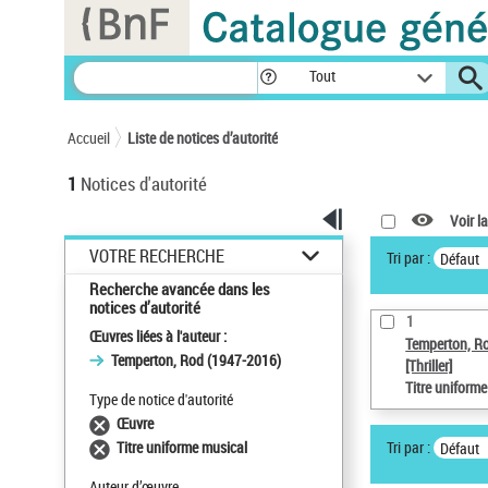
Panneau de gestion des cookies
Tout
Accueil
Liste de notices d’autorité
1
Notices d'autorité
Voir la
VOTRE RECHERCHE
Tri par :
Défaut
Recherche avancée dans les
notices d’autorité
1
Œuvres liées à l'auteur :
Temperton, R
Temperton, Rod (1947-2016)
[Thriller]
Titre uniform
Type de notice d'autorité
Œuvre
Tri par :
Titre uniforme musical
Défaut
Auteur d’œuvre