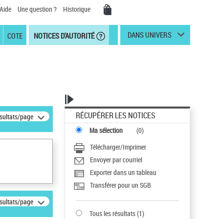
Aide
Une question ?
Historique
DANS UNIVERS
COTE
NOTICES D'AUTORITÉ
RÉCUPÉRER LES NOTICES
ésultats/page
Ma sélection
(
0
)
Télécharger/Imprimer
Envoyer par courriel
Exporter dans un tableau
Transférer pour un SGB
ésultats/page
Tous les résultats
(
1
)