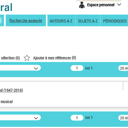
Espace personnel
Recherche avancée
AUTEURS A-Z
SUJETS A-Z
PÉRIODIQUES
(
0
)
 sélection (
0
)
Ajouter à mes références
sur 1
20 r
od (1947-2016)
e musical
sur 1
20 r