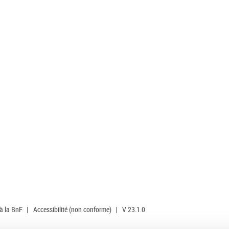
 à la BnF
|
Accessibilité (non conforme)
|
V 23.1.0