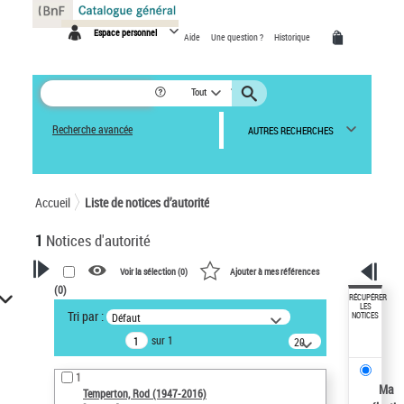
Panneau de gestion des cookies
Espace personnel
Aide
Une question ?
Historique
Tout
Recherche avancée
AUTRES RECHERCHES
Accueil
Liste de notices d’autorité
1
Notices d'autorité
Voir la sélection (
0
)
Ajouter à mes références
(
0
)
VOTRE RECHERCHE
RÉCUPÉRER
LES
Tri par :
Défaut
NOTICES
Recherche avancée dans les
sur 1
notices d’autorité
20
résultats/page
Œuvres liées à l'auteur :
1
Temperton, Rod (1947-2016)
Ma
Temperton, Rod (1947-2016)