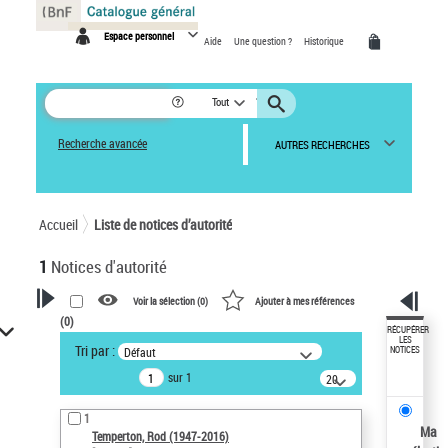
Panneau de gestion des cookies
Espace personnel
Aide
Une question ?
Historique
Tout
Recherche avancée
AUTRES RECHERCHES
Accueil
Liste de notices d’autorité
1
Notices d'autorité
Voir la sélection (
0
)
Ajouter à mes références
(
0
)
VOTRE RECHERCHE
RÉCUPÉRER
LES
Tri par :
Défaut
NOTICES
Recherche avancée dans les
sur 1
notices d’autorité
20
résultats/page
Œuvres liées à l'auteur :
1
Temperton, Rod (1947-2016)
Ma
Temperton, Rod (1947-2016)