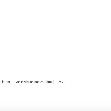
 à la BnF
|
Accessibilité (non conforme)
|
V 23.1.0