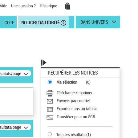
Aide
Une question ?
Historique
DANS UNIVERS
COTE
NOTICES D'AUTORITÉ
RÉCUPÉRER LES NOTICES
ésultats/page
Ma sélection
(
0
)
Télécharger/Imprimer
Envoyer par courriel
Exporter dans un tableau
Transférer pour un SGB
ésultats/page
Tous les résultats
(
1
)