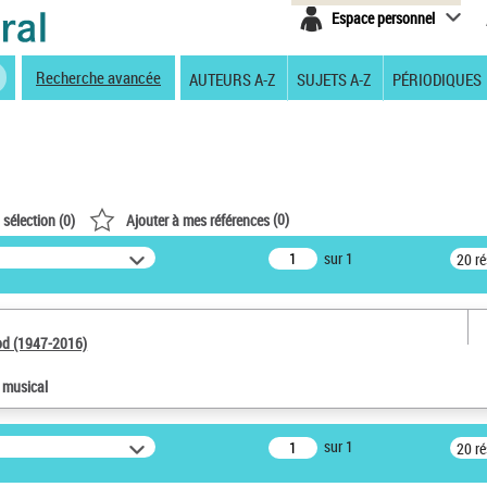
Espace personnel
Recherche avancée
AUTEURS A-Z
SUJETS A-Z
PÉRIODIQUES
(
0
)
 sélection (
0
)
Ajouter à mes références
sur 1
20 r
od (1947-2016)
e musical
sur 1
20 r