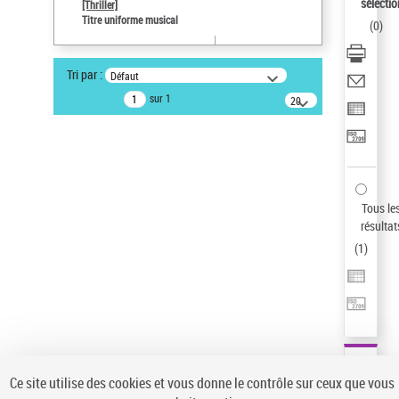
Sauvegarder votre recherche
sélectio
[Thriller]
Titre uniforme musical
(
0
)
AFFINER
Type de notice d'autorité
Tri par :
Défaut
Œuvre
(1)
sur 1
20
résultats/page
Titre uniforme musical
(1)
Statut de la notice d’autorité
Pays
Auteur d’œuvre
Tous le
résultat
(
1
)
Ce site utilise des cookies et vous donne le contrôle sur ceux que vous