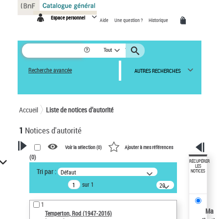
Panneau de gestion des cookies
Espace personnel
Aide
Une question ?
Historique
Tout
Recherche avancée
AUTRES RECHERCHES
Accueil
Liste de notices d’autorité
1
Notices d'autorité
Voir la sélection (
0
)
Ajouter à mes références
(
0
)
VOTRE RECHERCHE
RÉCUPÉRER
LES
Tri par :
Défaut
NOTICES
Recherche avancée dans les
sur 1
notices d’autorité
20
résultats/page
Œuvres liées à l'auteur :
1
Temperton, Rod (1947-2016)
Ma
Temperton, Rod (1947-2016)