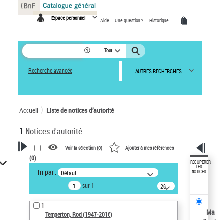
Panneau de gestion des cookies
Espace personnel
Aide
Une question ?
Historique
Tout
Recherche avancée
AUTRES RECHERCHES
Accueil
Liste de notices d’autorité
1
Notices d'autorité
Voir la sélection (
0
)
Ajouter à mes références
(
0
)
VOTRE RECHERCHE
RÉCUPÉRER
LES
Tri par :
Défaut
NOTICES
Recherche avancée dans les
sur 1
notices d’autorité
20
résultats/page
Œuvres liées à l'auteur :
1
Temperton, Rod (1947-2016)
Ma
Temperton, Rod (1947-2016)