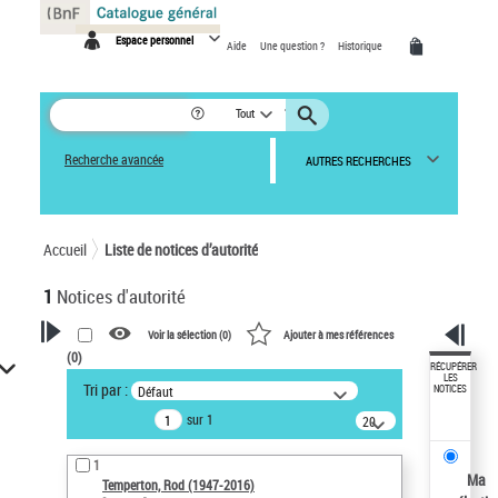
Panneau de gestion des cookies
Espace personnel
Aide
Une question ?
Historique
Tout
Recherche avancée
AUTRES RECHERCHES
Accueil
Liste de notices d’autorité
1
Notices d'autorité
Voir la sélection (
0
)
Ajouter à mes références
(
0
)
VOTRE RECHERCHE
RÉCUPÉRER
LES
Tri par :
Défaut
NOTICES
Recherche avancée dans les
sur 1
notices d’autorité
20
résultats/page
Œuvres liées à l'auteur :
1
Temperton, Rod (1947-2016)
Ma
Temperton, Rod (1947-2016)