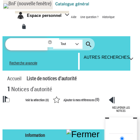
Panneau de gestion des cookies
Espace personnel
Aide
Une question ?
Historique
Tout
AUTRES RECHERCHES
Recherche avancée
Accueil
Liste de notices d’autorité
1
Notices d'autorité
(
0
)
Voir la sélection (
0
)
Ajouter à mes références
RÉCUPÉRER LES
VOTRE RECHERCHE
NOTICES
Recherche avancée dans les
notices d’autorité
Information