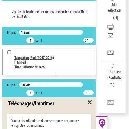
Ma
Œuvres liées à l'auteur :
sélection
Veuillez sélectionner au moins une notice dans la liste
Temperton, Rod (1947-2016)
de résultats.
(
0
)
Auteur d’œuvre
Temperton, Rod (1947-
Tri par :
Défaut
2016)
sur 1
20
Sauvegarder votre
résultats/page
recherche
1
Temperton, Rod (1947-2016)
[Thriller]
AFFINER
Titre uniforme musical
Tous les
Type de notice d'autorité
résultats
Œuvre
(1)
(
1
)
Tri par :
Défaut
Titre uniforme musical
(1)
sur 1
20
résultats/page
Statut de la notice
Télécharger/Imprimer
d’autorité
Pays
Vous allez obtenir un document que vous pourrez
enregistrer ou imprimer.