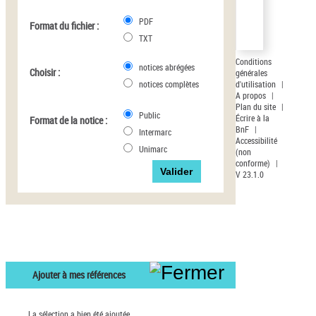
Auteur d’œuvre
PDF
Format du fichier :
TXT
Conditions
notices abrégées
Choisir :
générales
d'utilisation
|
notices complètes
A propos
|
Plan du site
|
Public
Écrire à la
Format de la notice :
BnF
|
Intermarc
Accessibilité
Unimarc
(non
conforme)
|
V 23.1.0
Ajouter à mes références
La sélection a bien été ajoutée.