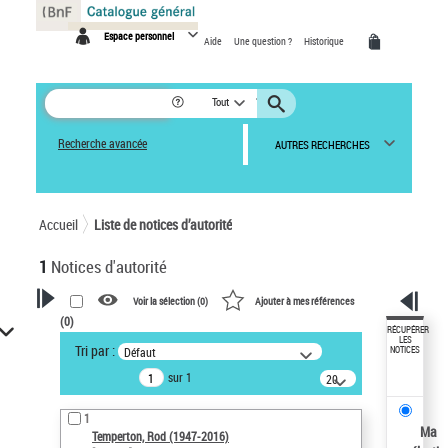
Panneau de gestion des cookies
Espace personnel
Aide
Une question ?
Historique
Tout
Recherche avancée
AUTRES RECHERCHES
Accueil
Liste de notices d’autorité
1
Notices d'autorité
Voir la sélection (
0
)
Ajouter à mes références
(
0
)
VOTRE RECHERCHE
RÉCUPÉRER
LES
Tri par :
Défaut
NOTICES
Recherche avancée dans les
sur 1
notices d’autorité
20
résultats/page
Œuvres liées à l'auteur :
1
Temperton, Rod (1947-2016)
Ma
Temperton, Rod (1947-2016)