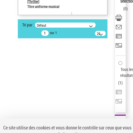
Sauvegarder votre recherche
sélectio
[Thriller]
Titre uniforme musical
(
0
)
AFFINER
Type de notice d'autorité
Tri par :
Défaut
Œuvre
(1)
sur 1
20
résultats/page
Titre uniforme musical
(1)
Statut de la notice d’autorité
Pays
Auteur d’œuvre
Tous le
résultat
(
1
)
Ce site utilise des cookies et vous donne le contrôle sur ceux que vous