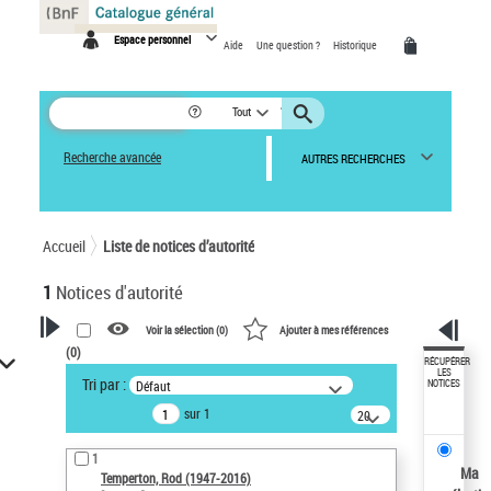
Panneau de gestion des cookies
Espace personnel
Aide
Une question ?
Historique
Tout
Recherche avancée
AUTRES RECHERCHES
Accueil
Liste de notices d’autorité
1
Notices d'autorité
Voir la sélection (
0
)
Ajouter à mes références
(
0
)
VOTRE RECHERCHE
RÉCUPÉRER
LES
Tri par :
Défaut
NOTICES
Recherche avancée dans les
sur 1
notices d’autorité
20
résultats/page
Œuvres liées à l'auteur :
1
Temperton, Rod (1947-2016)
Ma
Temperton, Rod (1947-2016)