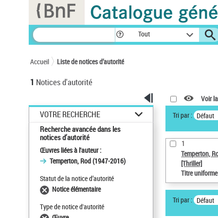
Panneau de gestion des cookies
Tout
Accueil
Liste de notices d’autorité
1
Notices d'autorité
Voir la
VOTRE RECHERCHE
Tri par :
Défaut
Recherche avancée dans les
notices d’autorité
1
Œuvres liées à l'auteur :
Temperton, R
Temperton, Rod (1947-2016)
[Thriller]
Titre uniform
Statut de la notice d’autorité
Notice élémentaire
Tri par :
Défaut
Type de notice d'autorité
Œuvre