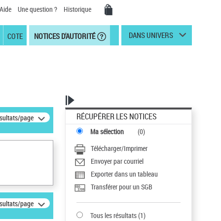
Aide
Une question ?
Historique
DANS UNIVERS
COTE
NOTICES D'AUTORITÉ
RÉCUPÉRER LES NOTICES
ésultats/page
Ma sélection
(
0
)
Télécharger/Imprimer
Envoyer par courriel
Exporter dans un tableau
Transférer pour un SGB
ésultats/page
Tous les résultats
(
1
)