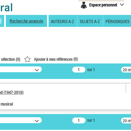
Espace personnel
Recherche avancée
AUTEURS A-Z
SUJETS A-Z
PÉRIODIQUES
(
0
)
 sélection (
0
)
Ajouter à mes références
sur 1
20 r
od (1947-2016)
e musical
sur 1
20 r