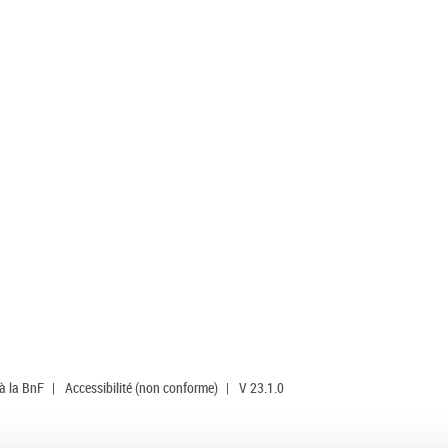
 à la BnF
|
Accessibilité (non conforme)
|
V 23.1.0