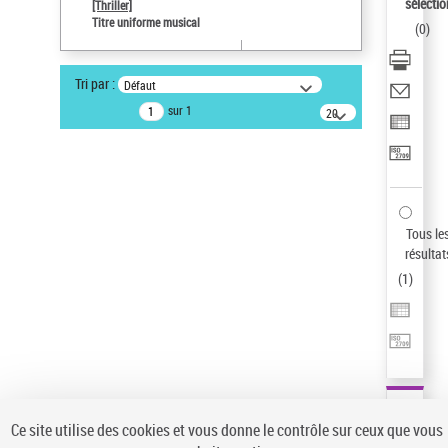
sélectio
[Thriller]
Pays
Titre uniforme musical
(
0
)
ne s'applique pas
Sauvegarder votre recherche
Tri par :
Défaut
AFFINER
sur 1
20
résultats/page
Type de notice d'autorité
Œuvre
(1)
Titre uniforme musical
(1)
Statut de la notice d’autorité
Tous le
résultat
Pays
(
1
)
Auteur d’œuvre
Ce site utilise des cookies et vous donne le contrôle sur ceux que vous