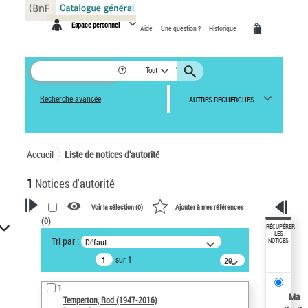
Panneau de gestion des cookies
Espace personnel
Aide
Une question ?
Historique
Tout
Recherche avancée
AUTRES RECHERCHES
Accueil
Liste de notices d’autorité
1
Notices d'autorité
Voir la sélection (
0
)
Ajouter à mes références
(
0
)
VOTRE RECHERCHE
RÉCUPÉRER
LES
Tri par :
Défaut
NOTICES
Recherche avancée dans les
sur 1
notices d’autorité
20
résultats/page
Œuvres liées à l'auteur :
1
Temperton, Rod (1947-2016)
Ma
Temperton, Rod (1947-2016)