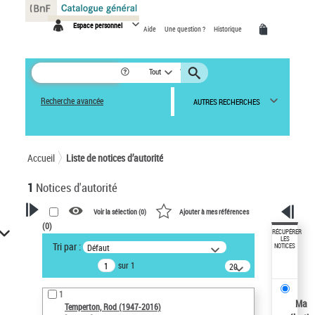
Panneau de gestion des cookies
Espace personnel
Aide
Une question ?
Historique
Tout
Recherche avancée
AUTRES RECHERCHES
Accueil
Liste de notices d’autorité
1
Notices d'autorité
Voir la sélection (
0
)
Ajouter à mes références
(
0
)
VOTRE RECHERCHE
RÉCUPÉRER
LES
Tri par :
Défaut
NOTICES
Recherche avancée dans les
sur 1
notices d’autorité
20
résultats/page
Œuvres liées à l'auteur :
1
Temperton, Rod (1947-2016)
Ma
Temperton, Rod (1947-2016)