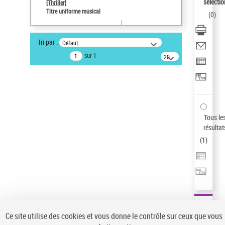
sélectio
[Thriller]
Pays
Titre uniforme musical
(
0
)
ne s'applique pas
Sauvegarder votre recherche
Tri par :
Défaut
AFFINER
sur 1
20
résultats/page
Type de notice d'autorité
Œuvre
(1)
Titre uniforme musical
(1)
Statut de la notice d’autorité
Tous le
résultat
Pays
(
1
)
Auteur d’œuvre
Ce site utilise des cookies et vous donne le contrôle sur ceux que vous