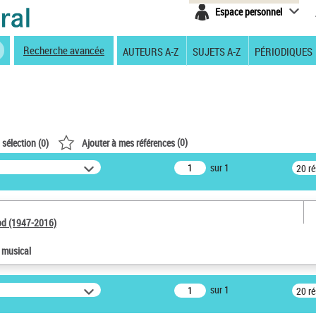
Espace personnel
Recherche avancée
AUTEURS A-Z
SUJETS A-Z
PÉRIODIQUES
(
0
)
 sélection (
0
)
Ajouter à mes références
sur 1
20 r
od (1947-2016)
e musical
sur 1
20 r