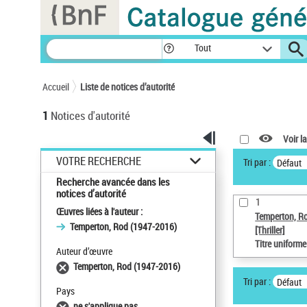
Panneau de gestion des cookies
Tout
Accueil
Liste de notices d’autorité
1
Notices d'autorité
Voir la
VOTRE RECHERCHE
Tri par :
Défaut
Recherche avancée dans les
notices d’autorité
1
Œuvres liées à l'auteur :
Temperton, R
Temperton, Rod (1947-2016)
[Thriller]
Titre uniform
Auteur d’œuvre
Temperton, Rod (1947-2016)
Tri par :
Défaut
Pays
ne s'applique pas