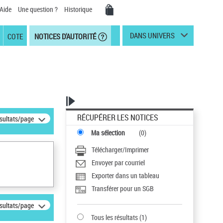
Aide
Une question ?
Historique
DANS UNIVERS
COTE
NOTICES D'AUTORITÉ
RÉCUPÉRER LES NOTICES
ésultats/page
Ma sélection
(
0
)
Télécharger/Imprimer
Envoyer par courriel
Exporter dans un tableau
Transférer pour un SGB
ésultats/page
Tous les résultats
(
1
)