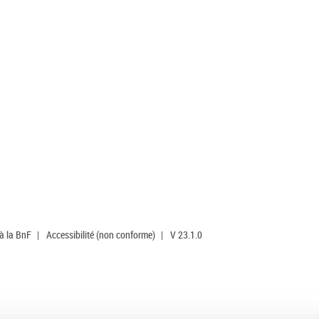
 à la BnF
|
Accessibilité (non conforme)
|
V 23.1.0