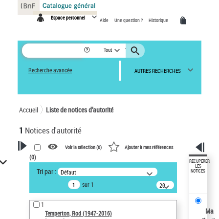
Panneau de gestion des cookies
Espace personnel
Aide
Une question ?
Historique
Tout
Recherche avancée
AUTRES RECHERCHES
Accueil
Liste de notices d’autorité
1
Notices d'autorité
Voir la sélection (
0
)
Ajouter à mes références
(
0
)
VOTRE RECHERCHE
RÉCUPÉRER
LES
Tri par :
Défaut
NOTICES
Recherche avancée dans les
sur 1
notices d’autorité
20
résultats/page
Œuvres liées à l'auteur :
1
Temperton, Rod (1947-2016)
Ma
Temperton, Rod (1947-2016)