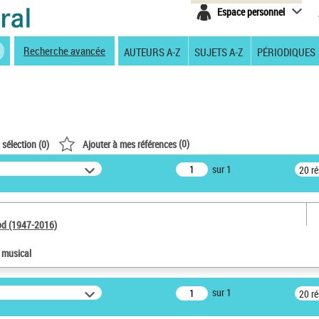
Espace personnel
Recherche avancée
AUTEURS A-Z
SUJETS A-Z
PÉRIODIQUES
(
0
)
 sélection (
0
)
Ajouter à mes références
sur 1
20 r
od (1947-2016)
e musical
sur 1
20 r