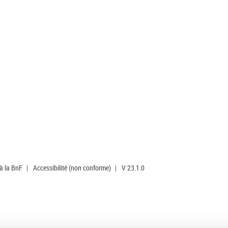
 à la BnF
|
Accessibilité (non conforme)
|
V 23.1.0