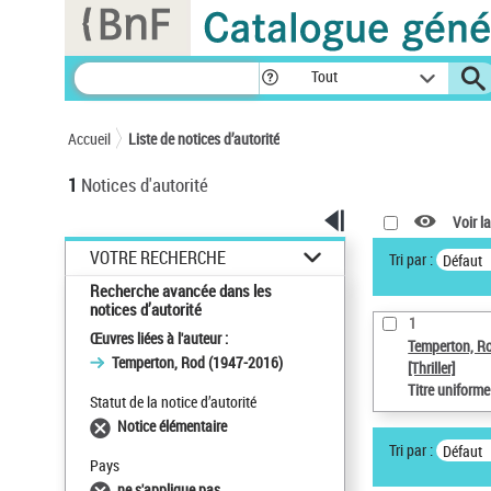
Panneau de gestion des cookies
Tout
Accueil
Liste de notices d’autorité
1
Notices d'autorité
Voir la
VOTRE RECHERCHE
Tri par :
Défaut
Recherche avancée dans les
notices d’autorité
1
Œuvres liées à l'auteur :
Temperton, R
Temperton, Rod (1947-2016)
[Thriller]
Titre uniform
Statut de la notice d’autorité
Notice élémentaire
Tri par :
Défaut
Pays
ne s'applique pas