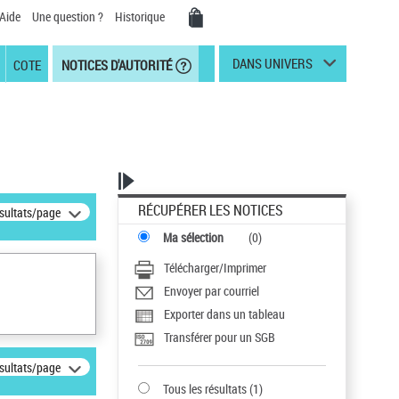
Aide
Une question ?
Historique
DANS UNIVERS
COTE
NOTICES D'AUTORITÉ
RÉCUPÉRER LES NOTICES
ésultats/page
Ma sélection
(
0
)
Télécharger/Imprimer
Envoyer par courriel
Exporter dans un tableau
Transférer pour un SGB
ésultats/page
Tous les résultats
(
1
)