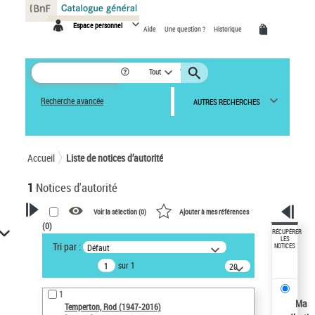
Panneau de gestion des cookies
Espace personnel
Aide
Une question ?
Historique
Tout
Recherche avancée
AUTRES RECHERCHES
Accueil
Liste de notices d’autorité
1
Notices d'autorité
Voir la sélection (
0
)
Ajouter à mes références
(
0
)
VOTRE RECHERCHE
RÉCUPÉRER
LES
Tri par :
Défaut
NOTICES
Recherche avancée dans les
sur 1
notices d’autorité
20
résultats/page
Œuvres liées à l'auteur :
1
Temperton, Rod (1947-2016)
Ma
Temperton, Rod (1947-2016)