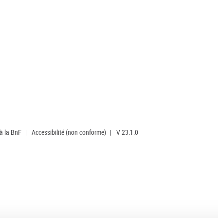
 à la BnF
|
Accessibilité (non conforme)
|
V 23.1.0