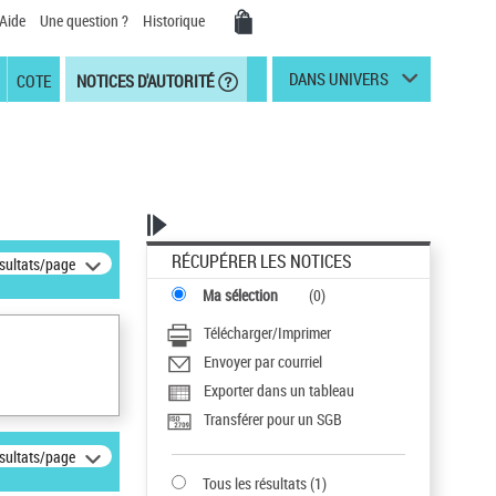
Aide
Une question ?
Historique
DANS UNIVERS
COTE
NOTICES D'AUTORITÉ
RÉCUPÉRER LES NOTICES
ésultats/page
Ma sélection
(
0
)
Télécharger/Imprimer
Envoyer par courriel
Exporter dans un tableau
Transférer pour un SGB
ésultats/page
Tous les résultats
(
1
)