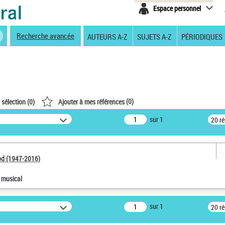
Espace personnel
Recherche avancée
AUTEURS A-Z
SUJETS A-Z
PÉRIODIQUES
(
0
)
 sélection (
0
)
Ajouter à mes références
sur 1
20 r
od (1947-2016)
e musical
sur 1
20 r