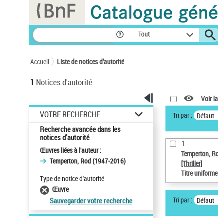
Panneau de gestion des cookies
Tout
Accueil
Liste de notices d’autorité
1
Notices d'autorité
Voir la
VOTRE RECHERCHE
Tri par :
Défaut
Recherche avancée dans les
notices d’autorité
1
Œuvres liées à l'auteur :
Temperton, R
Temperton, Rod (1947-2016)
[Thriller]
Titre uniform
Type de notice d'autorité
Œuvre
Tri par :
Défaut
Sauvegarder votre recherche