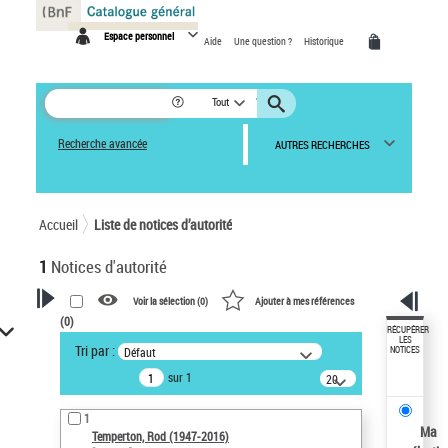
Panneau de gestion des cookies
Espace personnel
Aide
Une question ?
Historique
Tout
Recherche avancée
AUTRES RECHERCHES
Accueil
Liste de notices d’autorité
1
Notices d'autorité
Voir la sélection (
0
)
Ajouter à mes références
(
0
)
VOTRE RECHERCHE
RÉCUPÉRER
LES
Tri par :
Défaut
NOTICES
Recherche avancée dans les
sur 1
notices d’autorité
20
résultats/page
Œuvres liées à l'auteur :
1
Temperton, Rod (1947-2016)
Ma
Temperton, Rod (1947-2016)