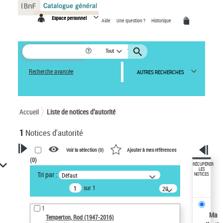
Panneau de gestion des cookies
Espace personnel
Aide
Une question ?
Historique
Tout
Recherche avancée
AUTRES RECHERCHES
Accueil
Liste de notices d’autorité
1
Notices d'autorité
Voir la sélection (
0
)
Ajouter à mes références
(
0
)
VOTRE RECHERCHE
RÉCUPÉRER
LES
Tri par :
Défaut
NOTICES
Recherche avancée dans les
sur 1
notices d’autorité
20
résultats/page
Œuvres liées à l'auteur :
1
Temperton, Rod (1947-2016)
Ma
Temperton, Rod (1947-2016)