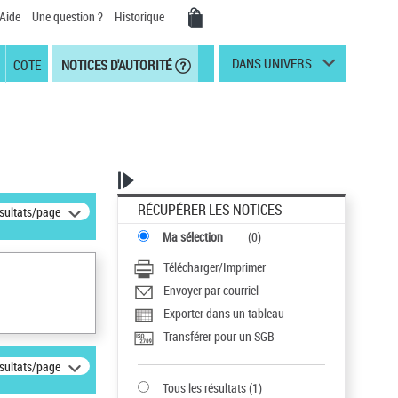
Aide
Une question ?
Historique
DANS UNIVERS
COTE
NOTICES D'AUTORITÉ
RÉCUPÉRER LES NOTICES
ésultats/page
Ma sélection
(
0
)
Télécharger/Imprimer
Envoyer par courriel
Exporter dans un tableau
Transférer pour un SGB
ésultats/page
Tous les résultats
(
1
)