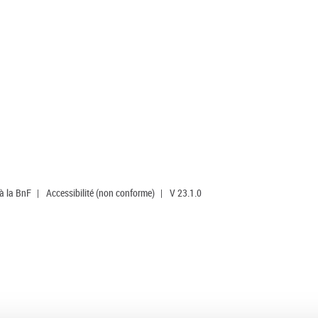
 à la BnF
|
Accessibilité (non conforme)
|
V 23.1.0