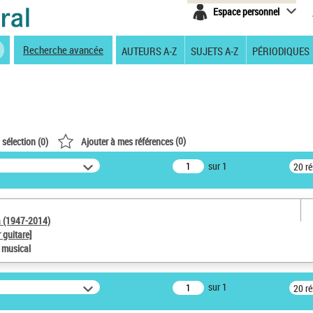
Espace personnel
Recherche avancée
AUTEURS A-Z
SUJETS A-Z
PÉRIODIQUES
(
0
)
 sélection (
0
)
Ajouter à mes références
sur 1
20 r
a (1947-2014)
 guitare]
e musical
sur 1
20 r