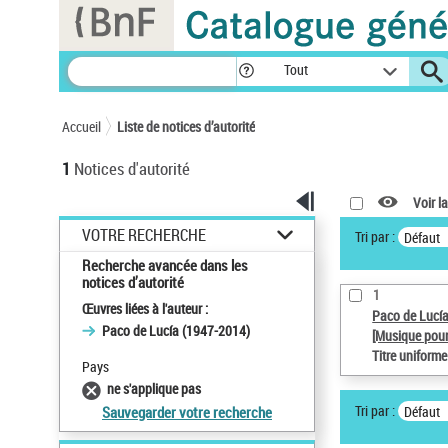
Panneau de gestion des cookies
Tout
Accueil
Liste de notices d’autorité
1
Notices d'autorité
Voir la
VOTRE RECHERCHE
Tri par :
Défaut
Recherche avancée dans les
notices d’autorité
1
Œuvres liées à l'auteur :
Paco de Lucí
Paco de Lucía (1947-2014)
[Musique pour
Titre uniform
Pays
ne s'applique pas
Tri par :
Défaut
Sauvegarder votre recherche