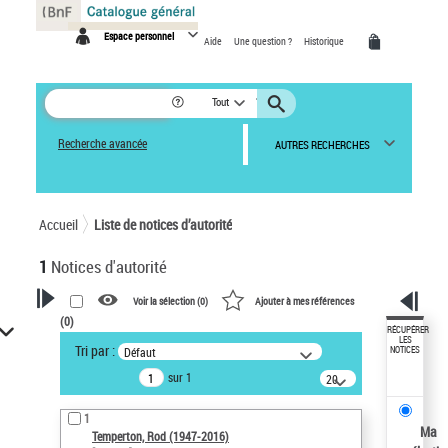
Panneau de gestion des cookies
Espace personnel
Aide
Une question ?
Historique
Tout
Recherche avancée
AUTRES RECHERCHES
Accueil
Liste de notices d’autorité
1
Notices d'autorité
Voir la sélection (
0
)
Ajouter à mes références
(
0
)
VOTRE RECHERCHE
RÉCUPÉRER
LES
Tri par :
Défaut
NOTICES
Recherche avancée dans les
sur 1
notices d’autorité
20
résultats/page
Œuvres liées à l'auteur :
1
Temperton, Rod (1947-2016)
Ma
Temperton, Rod (1947-2016)