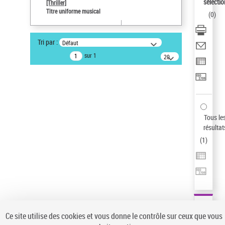
sélectio
[Thriller]
Type de notice d'autorité
Titre uniforme musical
(
0
)
Œuvre
Sauvegarder votre recherche
Tri par :
Défaut
AFFINER
sur 1
20
résultats/page
Type de notice d'autorité
Œuvre
(1)
Titre uniforme musical
(1)
Statut de la notice d’autorité
Tous le
résultat
Pays
(
1
)
Auteur d’œuvre
Ce site utilise des cookies et vous donne le contrôle sur ceux que vous