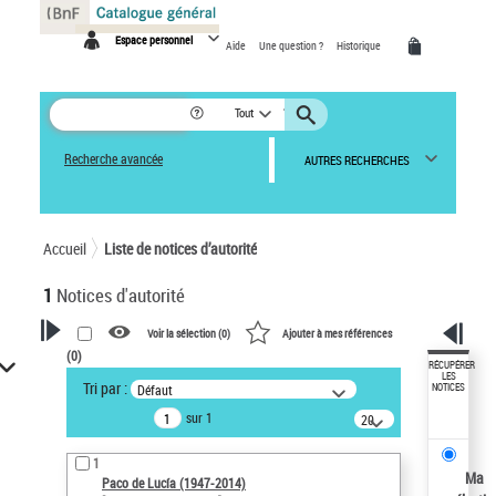
Panneau de gestion des cookies
Espace personnel
Aide
Une question ?
Historique
Tout
Recherche avancée
AUTRES RECHERCHES
Accueil
Liste de notices d’autorité
1
Notices d'autorité
Voir la sélection (
0
)
Ajouter à mes références
(
0
)
VOTRE RECHERCHE
RÉCUPÉRER
LES
Tri par :
Défaut
NOTICES
Recherche avancée dans les
sur 1
notices d’autorité
20
résultats/page
Œuvres liées à l'auteur :
1
Paco de Lucía (1947-2014)
Ma
Paco de Lucía (1947-2014)