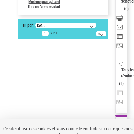
sélectio
[Musique pour guitare]
Statut de la notice d’autorité
Titre uniforme musical
(
0
)
Notice élémentaire
Pays
Tri par :
Défaut
ne s'applique pas
sur 1
20
Sauvegarder votre recherche
résultats/page
AFFINER
Type de notice d'autorité
Œuvre
(1)
Tous le
Titre uniforme musical
(1)
résultat
(
1
)
Statut de la notice d’autorité
Pays
Auteur d’œuvre
Ce site utilise des cookies et vous donne le contrôle sur ceux que vous