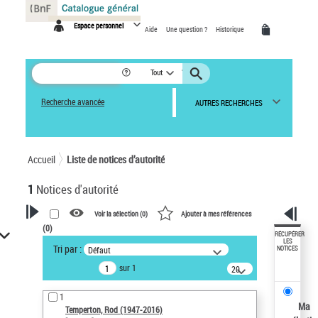
Panneau de gestion des cookies
Espace personnel
Aide
Une question ?
Historique
Tout
Recherche avancée
AUTRES RECHERCHES
Accueil
Liste de notices d’autorité
1
Notices d'autorité
Voir la sélection (
0
)
Ajouter à mes références
(
0
)
VOTRE RECHERCHE
RÉCUPÉRER
LES
Tri par :
Défaut
NOTICES
Recherche avancée dans les
sur 1
notices d’autorité
20
résultats/page
Œuvres liées à l'auteur :
1
Temperton, Rod (1947-2016)
Ma
Temperton, Rod (1947-2016)