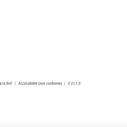
 à la BnF
|
Accessibilité (non conforme)
|
V 23.1.0