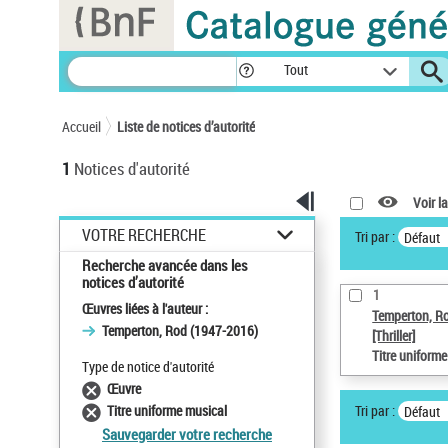
Panneau de gestion des cookies
Tout
Accueil
Liste de notices d’autorité
1
Notices d'autorité
Voir la
VOTRE RECHERCHE
Tri par :
Défaut
Recherche avancée dans les
notices d’autorité
1
Œuvres liées à l'auteur :
Temperton, R
Temperton, Rod (1947-2016)
[Thriller]
Titre uniform
Type de notice d'autorité
Œuvre
Tri par :
Titre uniforme musical
Défaut
Sauvegarder votre recherche