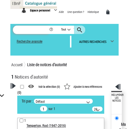
Panneau de gestion des cookies
Espace personnel
Aide
Une question ?
Historique
Tout
Recherche avancée
AUTRES RECHERCHES
Accueil
Liste de notices d’autorité
1
Notices d'autorité
Voir la sélection (
0
)
Ajouter à mes références
(
0
)
VOTRE RECHERCHE
RÉCUPÉRER
LES
Tri par :
Défaut
NOTICES
Recherche avancée dans les
sur 1
notices d’autorité
20
résultats/page
Œuvres liées à l'auteur :
1
Temperton, Rod (1947-2016)
Ma
Temperton, Rod (1947-2016)