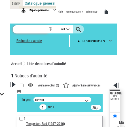
Panneau de gestion des cookies
Espace personnel
Aide
Une question ?
Historique
Tout
Recherche avancée
AUTRES RECHERCHES
Accueil
Liste de notices d’autorité
1
Notices d'autorité
Voir la sélection (
0
)
Ajouter à mes références
(
0
)
VOTRE RECHERCHE
RÉCUPÉRER
LES
Tri par :
Défaut
NOTICES
Recherche avancée dans les
sur 1
notices d’autorité
20
résultats/page
Œuvres liées à l'auteur :
1
Temperton, Rod (1947-2016)
Ma
Temperton, Rod (1947-2016)