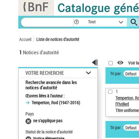
Panneau de gestion des cookies
Tout
Accueil
Liste de notices d’autorité
1
Notices d'autorité
Voir la
VOTRE RECHERCHE
Tri par :
Défaut
Recherche avancée dans les
notices d’autorité
1
Œuvres liées à l'auteur :
Temperton, R
Temperton, Rod (1947-2016)
[Thriller]
Titre uniform
Pays
ne s'applique pas
Tri par :
Défaut
Statut de la notice d’autorité
Notice élémentaire