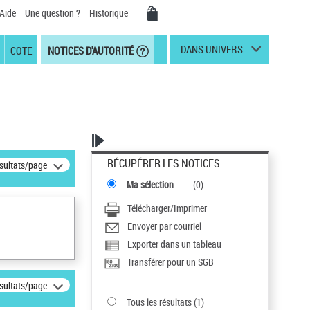
Aide
Une question ?
Historique
DANS UNIVERS
COTE
NOTICES D'AUTORITÉ
RÉCUPÉRER LES NOTICES
ésultats/page
Ma sélection
(
0
)
Télécharger/Imprimer
Envoyer par courriel
Exporter dans un tableau
Transférer pour un SGB
ésultats/page
Tous les résultats
(
1
)