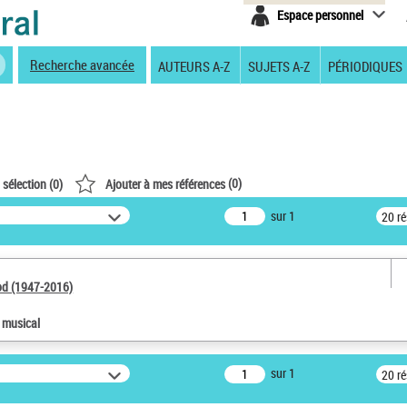
Espace personnel
Recherche avancée
AUTEURS A-Z
SUJETS A-Z
PÉRIODIQUES
(
0
)
 sélection (
0
)
Ajouter à mes références
sur 1
20 r
od (1947-2016)
e musical
sur 1
20 r