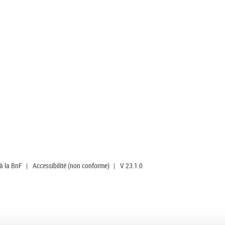
 à la BnF
|
Accessibilité (non conforme)
|
V 23.1.0