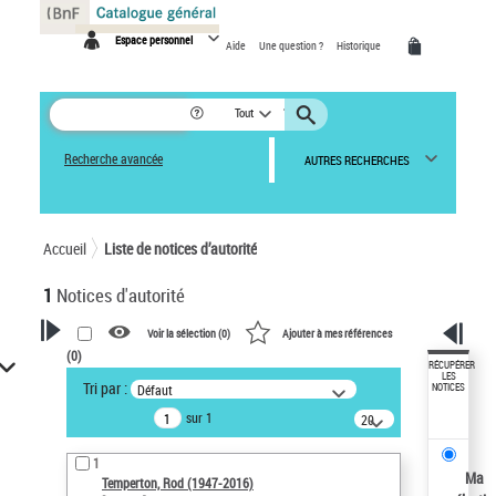
Panneau de gestion des cookies
Espace personnel
Aide
Une question ?
Historique
Tout
Recherche avancée
AUTRES RECHERCHES
Accueil
Liste de notices d’autorité
1
Notices d'autorité
Voir la sélection (
0
)
Ajouter à mes références
(
0
)
VOTRE RECHERCHE
RÉCUPÉRER
LES
Tri par :
Défaut
NOTICES
Recherche avancée dans les
sur 1
notices d’autorité
20
résultats/page
Œuvres liées à l'auteur :
1
Temperton, Rod (1947-2016)
Ma
Temperton, Rod (1947-2016)