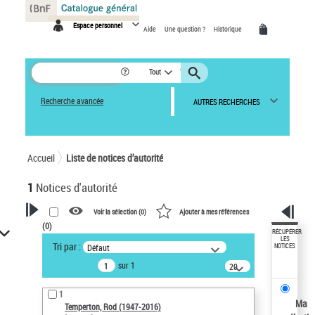
Panneau de gestion des cookies
Espace personnel
Aide
Une question ?
Historique
Tout
Recherche avancée
AUTRES RECHERCHES
Accueil
Liste de notices d’autorité
1
Notices d'autorité
Voir la sélection (
0
)
Ajouter à mes références
(
0
)
VOTRE RECHERCHE
RÉCUPÉRER
LES
Tri par :
Défaut
NOTICES
Recherche avancée dans les
sur 1
notices d’autorité
20
résultats/page
Œuvres liées à l'auteur :
1
Temperton, Rod (1947-2016)
Ma
Temperton, Rod (1947-2016)