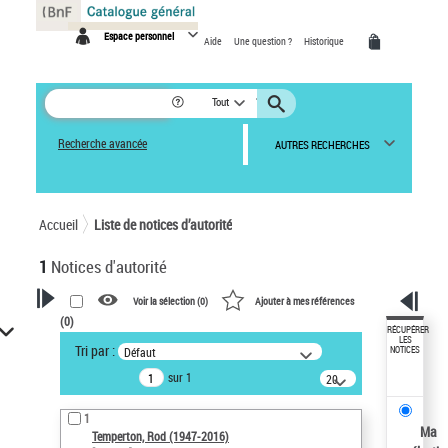
Panneau de gestion des cookies
Espace personnel
Aide
Une question ?
Historique
Tout
Recherche avancée
AUTRES RECHERCHES
Accueil
Liste de notices d’autorité
1
Notices d'autorité
Voir la sélection (
0
)
Ajouter à mes références
(
0
)
VOTRE RECHERCHE
RÉCUPÉRER
LES
Tri par :
Défaut
NOTICES
Recherche avancée dans les
sur 1
notices d’autorité
20
résultats/page
Œuvres liées à l'auteur :
1
Temperton, Rod (1947-2016)
Ma
Temperton, Rod (1947-2016)