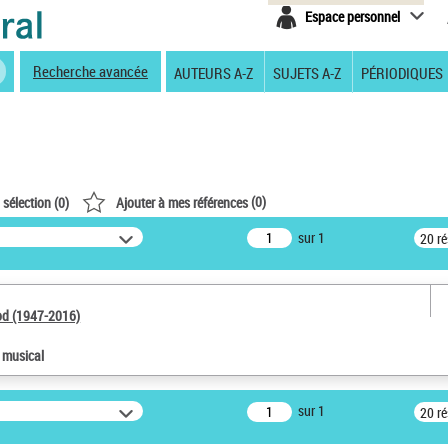
Espace personnel
Recherche avancée
AUTEURS A-Z
SUJETS A-Z
PÉRIODIQUES
(
0
)
 sélection (
0
)
Ajouter à mes références
sur 1
20 r
od (1947-2016)
e musical
sur 1
20 r