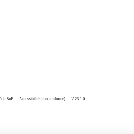
 à la BnF
|
Accessibilité (non conforme)
|
V 23.1.0