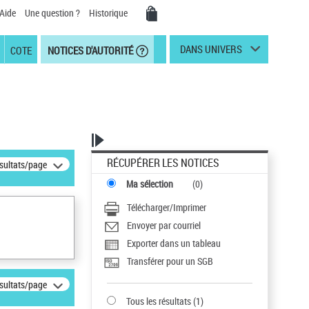
Aide
Une question ?
Historique
DANS UNIVERS
COTE
NOTICES D'AUTORITÉ
RÉCUPÉRER LES NOTICES
ésultats/page
Ma sélection
(
0
)
Télécharger/Imprimer
Envoyer par courriel
Exporter dans un tableau
Transférer pour un SGB
ésultats/page
Tous les résultats
(
1
)