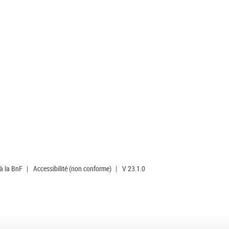
 à la BnF
|
Accessibilité (non conforme)
|
V 23.1.0