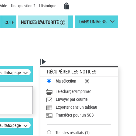
Aide
Une question ?
Historique
DANS UNIVERS
COTE
NOTICES D'AUTORITÉ
RÉCUPÉRER LES NOTICES
ésultats/page
Ma sélection
(
0
)
Télécharger/Imprimer
Envoyer par courriel
Exporter dans un tableau
Transférer pour un SGB
ésultats/page
Tous les résultats
(
1
)