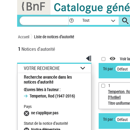
Panneau de gestion des cookies
Tout
Accueil
Liste de notices d’autorité
1
Notices d'autorité
Voir la
VOTRE RECHERCHE
Tri par :
Défaut
Recherche avancée dans les
notices d’autorité
1
Œuvres liées à l'auteur :
Temperton, R
Temperton, Rod (1947-2016)
[Thriller]
Titre uniform
Pays
ne s'applique pas
Tri par :
Défaut
Statut de la notice d’autorité
Notice élémentaire