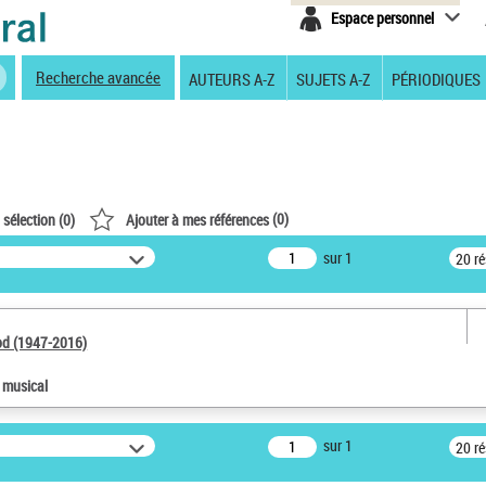
Espace personnel
Recherche avancée
AUTEURS A-Z
SUJETS A-Z
PÉRIODIQUES
(
0
)
 sélection (
0
)
Ajouter à mes références
sur 1
20 r
od (1947-2016)
e musical
sur 1
20 r