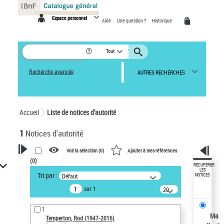
Panneau de gestion des cookies
Espace personnel
Aide
Une question ?
Historique
Tout
Recherche avancée
AUTRES RECHERCHES
Accueil
Liste de notices d’autorité
1
Notices d'autorité
Voir la sélection (
0
)
Ajouter à mes références
(
0
)
VOTRE RECHERCHE
RÉCUPÉRER
LES
Tri par :
Défaut
NOTICES
Recherche avancée dans les
sur 1
notices d’autorité
20
résultats/page
Œuvres liées à l'auteur :
1
Temperton, Rod (1947-2016)
Ma
Temperton, Rod (1947-2016)