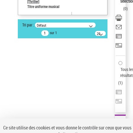
Sauvegarder votre recherche
sélectio
[Thriller]
Titre uniforme musical
(
0
)
AFFINER
Type de notice d'autorité
Tri par :
Défaut
Œuvre
(1)
sur 1
20
résultats/page
Titre uniforme musical
(1)
Statut de la notice d’autorité
Pays
Auteur d’œuvre
Tous le
résultat
(
1
)
Ce site utilise des cookies et vous donne le contrôle sur ceux que vous