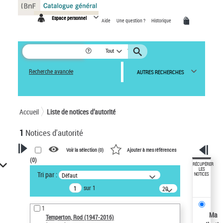
Panneau de gestion des cookies
Espace personnel
Aide
Une question ?
Historique
Tout
Recherche avancée
AUTRES RECHERCHES
Accueil
Liste de notices d’autorité
1
Notices d'autorité
Voir la sélection (
0
)
Ajouter à mes références
(
0
)
VOTRE RECHERCHE
RÉCUPÉRER
LES
Tri par :
Défaut
NOTICES
Recherche avancée dans les
sur 1
notices d’autorité
20
résultats/page
Œuvres liées à l'auteur :
1
Temperton, Rod (1947-2016)
Ma
Temperton, Rod (1947-2016)