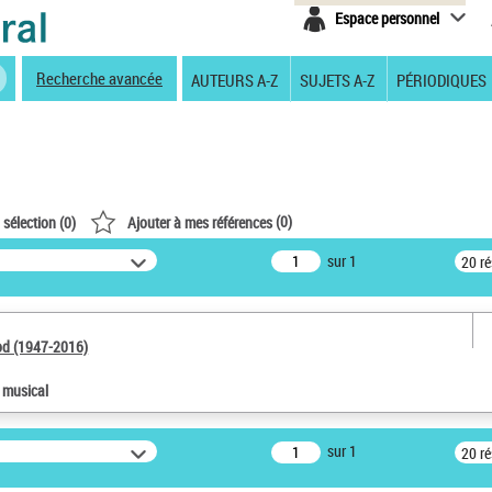
Espace personnel
Recherche avancée
AUTEURS A-Z
SUJETS A-Z
PÉRIODIQUES
(
0
)
 sélection (
0
)
Ajouter à mes références
sur 1
20 r
od (1947-2016)
e musical
sur 1
20 r