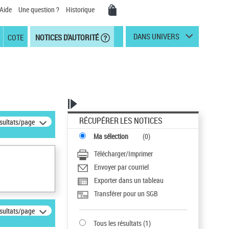
Aide
Une question ?
Historique
DANS UNIVERS
COTE
NOTICES D'AUTORITÉ
RÉCUPÉRER LES NOTICES
ésultats/page
Ma sélection
(
0
)
Télécharger/Imprimer
Envoyer par courriel
Exporter dans un tableau
Transférer pour un SGB
ésultats/page
Tous les résultats
(
1
)