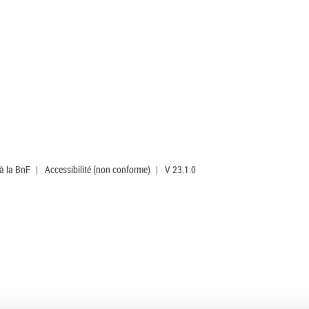
 à la BnF
|
Accessibilité (non conforme)
|
V 23.1.0