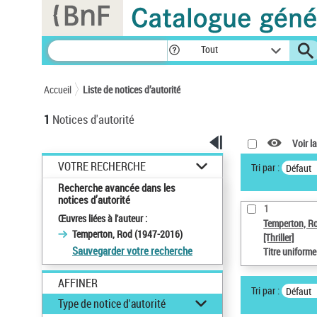
Panneau de gestion des cookies
Tout
Accueil
Liste de notices d’autorité
1
Notices d'autorité
Voir la
VOTRE RECHERCHE
Tri par :
Défaut
Recherche avancée dans les
notices d’autorité
1
Œuvres liées à l'auteur :
Temperton, R
Temperton, Rod (1947-2016)
[Thriller]
Sauvegarder votre recherche
Titre uniform
AFFINER
Tri par :
Défaut
Type de notice d'autorité