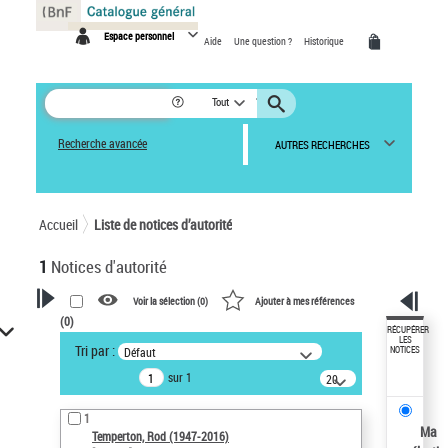
Panneau de gestion des cookies
Espace personnel
Aide
Une question ?
Historique
Tout
Recherche avancée
AUTRES RECHERCHES
Accueil
Liste de notices d’autorité
1
Notices d'autorité
Voir la sélection (
0
)
Ajouter à mes références
(
0
)
VOTRE RECHERCHE
RÉCUPÉRER
LES
Tri par :
Défaut
NOTICES
Recherche avancée dans les
sur 1
notices d’autorité
20
résultats/page
Œuvres liées à l'auteur :
1
Temperton, Rod (1947-2016)
Ma
Temperton, Rod (1947-2016)