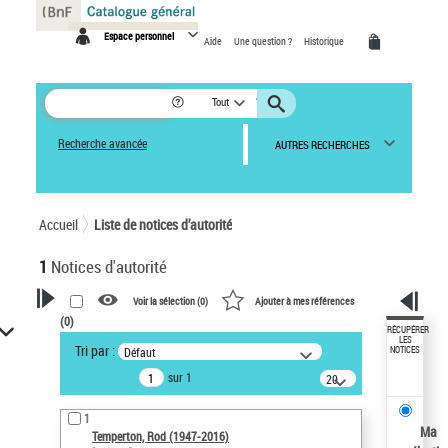
Panneau de gestion des cookies
Espace personnel
Aide
Une question ?
Historique
Tout
Recherche avancée
AUTRES RECHERCHES
Accueil
Liste de notices d’autorité
1
Notices d'autorité
Voir la sélection (
0
)
Ajouter à mes références
(
0
)
VOTRE RECHERCHE
RÉCUPÉRER
LES
Tri par :
Défaut
NOTICES
Recherche avancée dans les
sur 1
notices d’autorité
20
résultats/page
Œuvres liées à l'auteur :
1
Temperton, Rod (1947-2016)
Ma
Temperton, Rod (1947-2016)