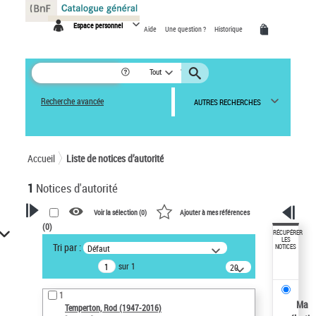
Panneau de gestion des cookies
Espace personnel
Aide
Une question ?
Historique
Tout
Recherche avancée
AUTRES RECHERCHES
Accueil
Liste de notices d’autorité
1
Notices d'autorité
Voir la sélection (
0
)
Ajouter à mes références
(
0
)
VOTRE RECHERCHE
RÉCUPÉRER
LES
Tri par :
Défaut
NOTICES
Recherche avancée dans les
sur 1
notices d’autorité
20
résultats/page
Œuvres liées à l'auteur :
1
Temperton, Rod (1947-2016)
Ma
Temperton, Rod (1947-2016)