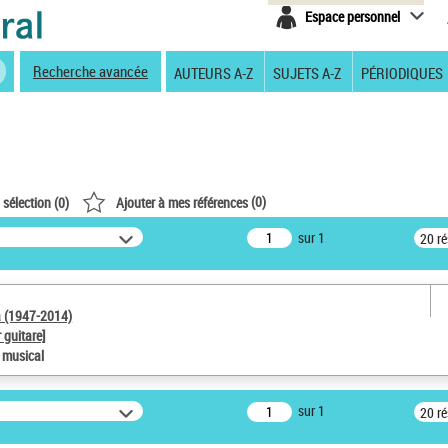
Espace personnel
Recherche avancée
AUTEURS A-Z
SUJETS A-Z
PÉRIODIQUES
(
0
)
 sélection (
0
)
Ajouter à mes références
sur 1
20 r
a (1947-2014)
 guitare]
e musical
sur 1
20 r