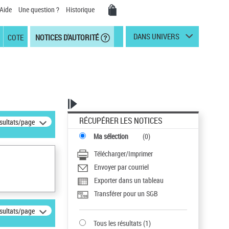
Aide
Une question ?
Historique
DANS UNIVERS
COTE
NOTICES D'AUTORITÉ
RÉCUPÉRER LES NOTICES
ésultats/page
Ma sélection
(
0
)
Télécharger/Imprimer
Envoyer par courriel
Exporter dans un tableau
Transférer pour un SGB
ésultats/page
Tous les résultats
(
1
)