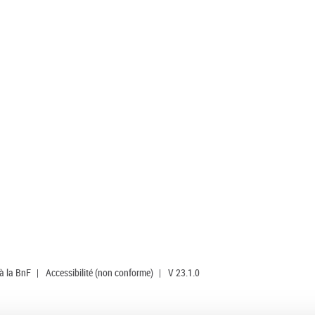
 à la BnF
|
Accessibilité (non conforme)
|
V 23.1.0