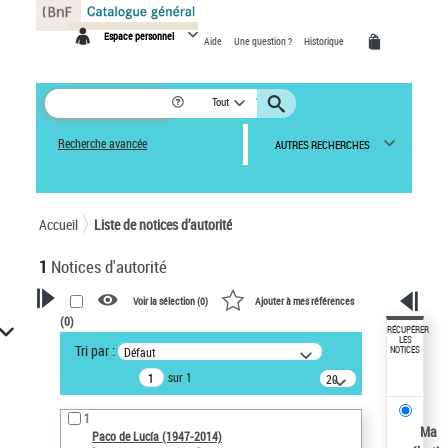
Panneau de gestion des cookies
Espace personnel
Aide
Une question ?
Historique
Tout
Recherche avancée
AUTRES RECHERCHES
Accueil
Liste de notices d’autorité
1
Notices d'autorité
Voir la sélection (
0
)
Ajouter à mes références
(
0
)
VOTRE RECHERCHE
RÉCUPÉRER
LES
Tri par :
Défaut
NOTICES
Recherche avancée dans les
sur 1
notices d’autorité
20
résultats/page
Œuvres liées à l'auteur :
1
Paco de Lucía (1947-2014)
Ma
Paco de Lucía (1947-2014)