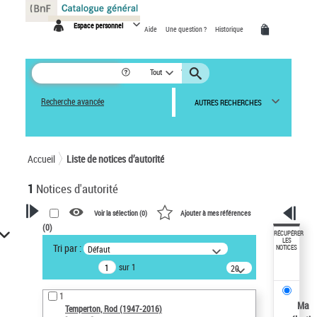
Panneau de gestion des cookies
Espace personnel
Aide
Une question ?
Historique
Tout
Recherche avancée
AUTRES RECHERCHES
Accueil
Liste de notices d’autorité
1
Notices d'autorité
Voir la sélection (
0
)
Ajouter à mes références
(
0
)
VOTRE RECHERCHE
RÉCUPÉRER
LES
Tri par :
Défaut
NOTICES
Recherche avancée dans les
sur 1
notices d’autorité
20
résultats/page
Œuvres liées à l'auteur :
1
Temperton, Rod (1947-2016)
Ma
Temperton, Rod (1947-2016)