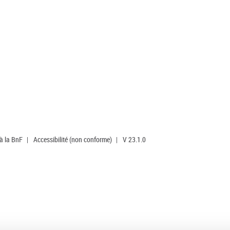
 à la BnF
|
Accessibilité (non conforme)
|
V 23.1.0