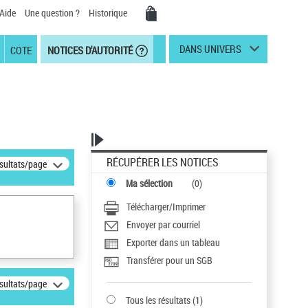
Aide
Une question ?
Historique
DANS UNIVERS
COTE
NOTICES D'AUTORITÉ
RÉCUPÉRER LES NOTICES
ésultats/page
Ma sélection
(
0
)
Télécharger/Imprimer
Envoyer par courriel
Exporter dans un tableau
Transférer pour un SGB
ésultats/page
Tous les résultats
(
1
)