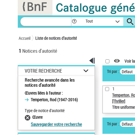
Panneau de gestion des cookies
Tout
Accueil
Liste de notices d’autorité
1
Notices d'autorité
Voir la
VOTRE RECHERCHE
Tri par :
Défaut
Recherche avancée dans les
notices d’autorité
1
Œuvres liées à l'auteur :
Temperton, R
Temperton, Rod (1947-2016)
[Thriller]
Titre uniform
Type de notice d'autorité
Œuvre
Tri par :
Défaut
Sauvegarder votre recherche