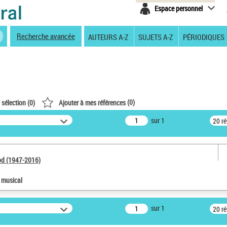
Espace personnel
Recherche avancée
AUTEURS A-Z
SUJETS A-Z
PÉRIODIQUES
(
0
)
 sélection (
0
)
Ajouter à mes références
sur 1
20 r
od (1947-2016)
e musical
sur 1
20 r