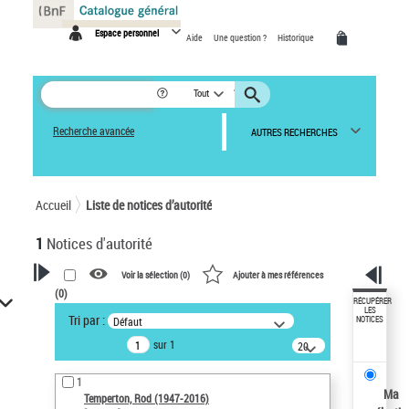
Panneau de gestion des cookies
Espace personnel
Aide
Une question ?
Historique
Tout
Recherche avancée
AUTRES RECHERCHES
Accueil
Liste de notices d’autorité
1
Notices d'autorité
Voir la sélection (
0
)
Ajouter à mes références
(
0
)
VOTRE RECHERCHE
RÉCUPÉRER
LES
Tri par :
Défaut
NOTICES
Recherche avancée dans les
sur 1
notices d’autorité
20
résultats/page
Œuvres liées à l'auteur :
1
Temperton, Rod (1947-2016)
Ma
Temperton, Rod (1947-2016)