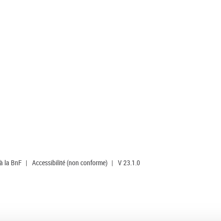
 à la BnF
|
Accessibilité (non conforme)
|
V 23.1.0