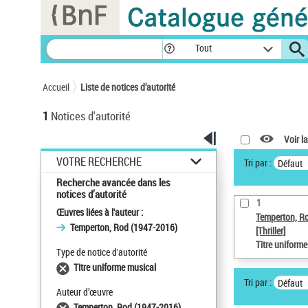
Panneau de gestion des cookies
Tout
Accueil
Liste de notices d’autorité
1
Notices d'autorité
Voir la
VOTRE RECHERCHE
Tri par :
Défaut
Recherche avancée dans les
notices d’autorité
1
Œuvres liées à l'auteur :
Temperton, R
Temperton, Rod (1947-2016)
[Thriller]
Titre uniform
Type de notice d'autorité
Titre uniforme musical
Tri par :
Défaut
Auteur d’œuvre
Temperton, Rod (1947-2016)