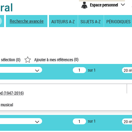
Espace personnel
Recherche avancée
AUTEURS A-Z
SUJETS A-Z
PÉRIODIQUES
(
0
)
 sélection (
0
)
Ajouter à mes références
sur 1
20 r
od (1947-2016)
e musical
sur 1
20 r