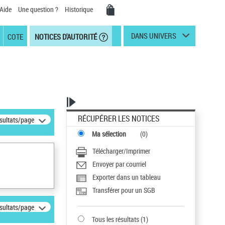
Aide
Une question ?
Historique
DANS UNIVERS
COTE
NOTICES D'AUTORITÉ
RÉCUPÉRER LES NOTICES
ésultats/page
Ma sélection
(
0
)
Télécharger/Imprimer
Envoyer par courriel
Exporter dans un tableau
Transférer pour un SGB
ésultats/page
Tous les résultats
(
1
)